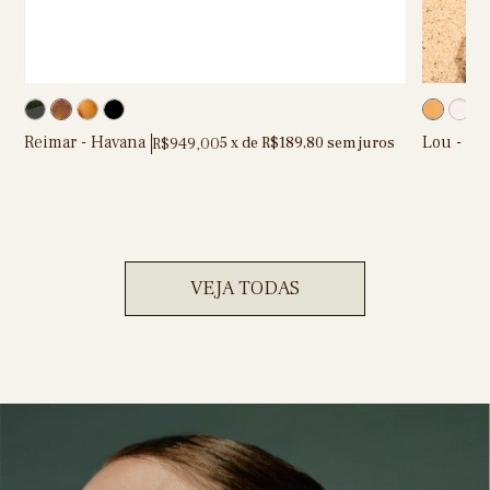
Reimar - Havana
Lou - Bl
R$949,00
5
x de
R$189,80
sem juros
VEJA TODAS