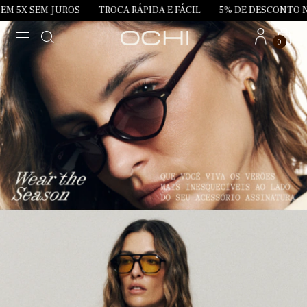
JUROS
TROCA RÁPIDA E FÁCIL
5% DE DESCONTO NO PIX
P
0