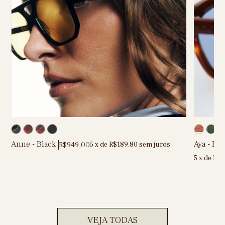
Anne - Black
Aya - Ha
R$949,00
5
x de
R$189,80
sem juros
5
x de
R$1
VEJA TODAS