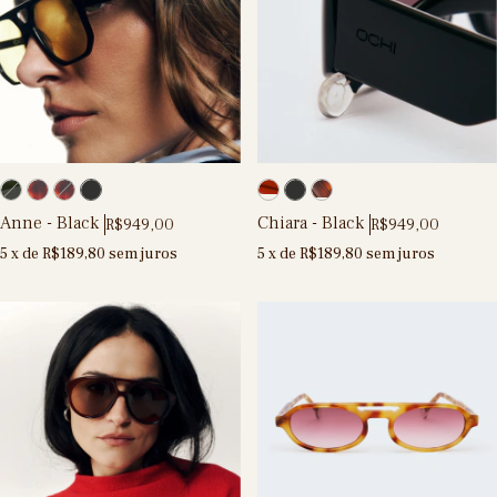
Anne - Black
Chiara - Black
R$949,00
R$949,00
5
x de
R$189,80
sem juros
5
x de
R$189,80
sem juros