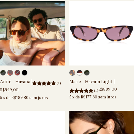
Anne - Havana
Marie - Havana Light
(1)
R$889,00
R$949,00
(1)
5
x de
R$177,80
sem juros
5
x de
R$189,80
sem juros