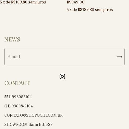
R$949,00
5
x de
R$189,80
sem juros
5
x de
R$189,80
sem juros
NEWS
CONTACT
5511996082104
(11) 99608‑2104
CONTATO@SHOPOCHI.COM.BR
SHOWROOM Itaim Bibi/SP